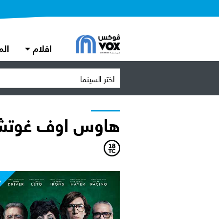
افلام
الم
اختر السينما
هاوس اوف غوت