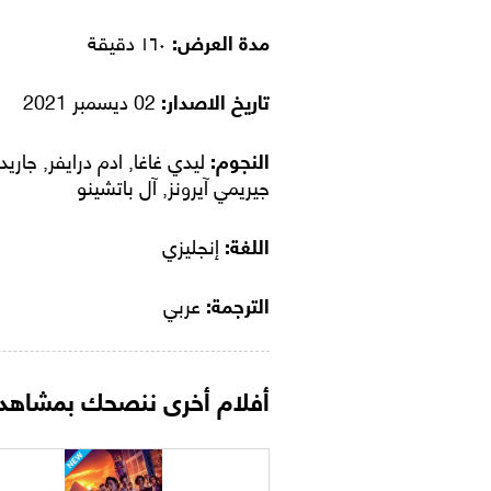
مدة العرض:
١٦٠ دقيقة
تاريخ الاصدار:
02 ديسمبر 2021
النجوم:
ليدي غاغا, ادم درايفر, جاريد 
جيريمي آيرونز, آل باتشينو
اللغة:
إنجليزي
الترجمة:
عربي
أفلام أخرى ننصحك بمشاهدت