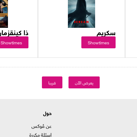
سكريم
ذا كينقزمان
Showtimes
Showtimes
يعرض الآن
قريبا
حول
عن ڤوكس
اسئلة مكررة