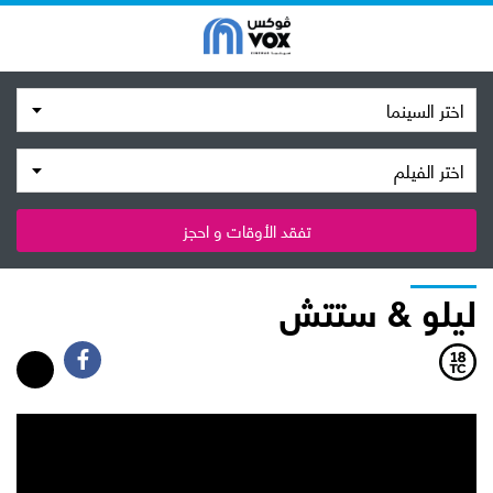
اختر السينما
اختر الفيلم
تفقد الأوقات و احجز
ليلو & ستتش