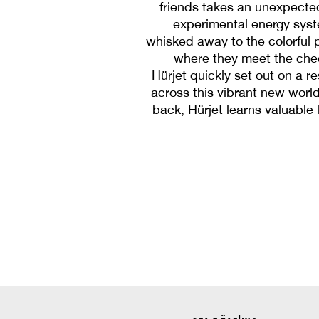
friends takes an unexpected
experimental energy syst
whisked away to the colorful pl
where they meet the chee
Hürjet quickly set out on a r
across this vibrant new world
back, Hürjet learns valuable
مساعدة و دعم