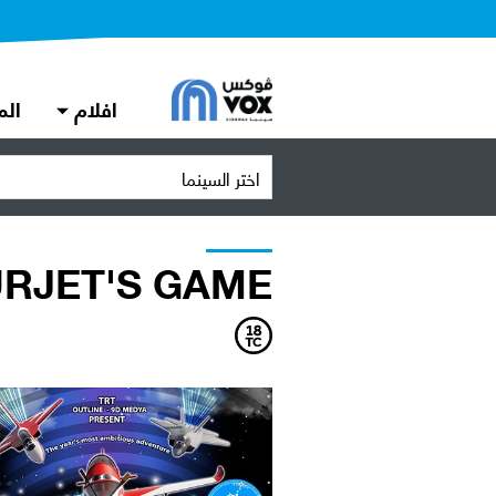
افلام
الم
اختر السينما
RJET'S GAME