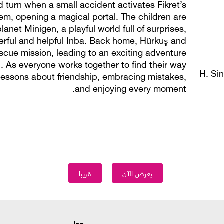
 turn when a small accident activates Fikret’s
em, opening a magical portal. The children are
anet Minigen, a playful world full of surprises,
rful and helpful Inba. Back home, Hürkuş and
escue mission, leading to an exciting adventure
. As everyone works together to find their way
 lessons about friendship, embracing mistakes,
and enjoying every moment.
يعرض الآن
قريبا
حول