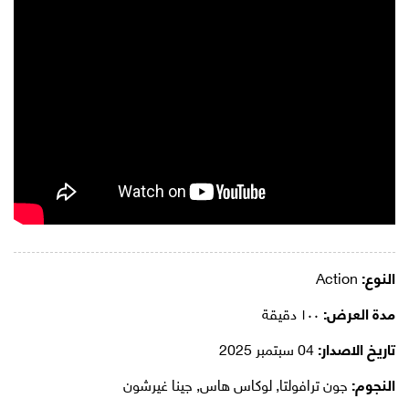
النوع:
Action
مدة العرض:
١٠٠ دقيقة
تاريخ الاصدار:
04 سبتمبر 2025
النجوم:
جون ترافولتا, لوكاس هاس, جينا غيرشون