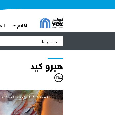
افلام
الم
اختر السينما
هيرو كيد