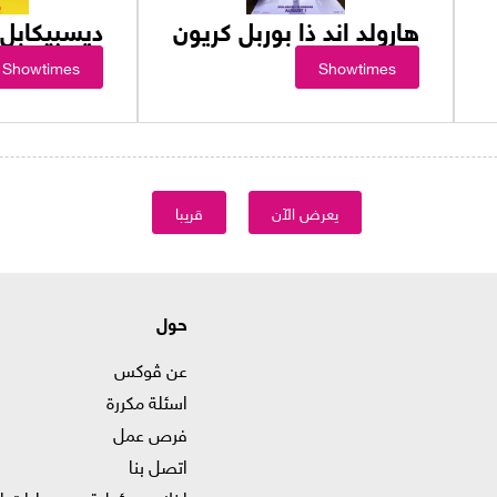
هارولد اند ذا بوربل كريون
ديسبيكابل 
Showtimes
Showtimes
يعرض الآن
قريبا
حول
عن ڤوكس
اسئلة مكررة
فرص عمل
اتصل بنا