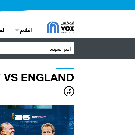
افلام
الم
اختر السينما
Y VS ENGLAND