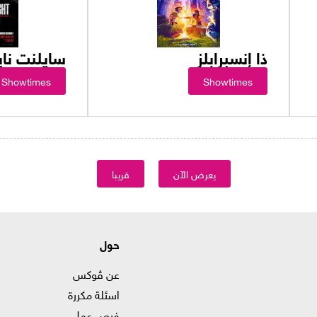
ذا إنسبرابلز
سايلنت نا
Showtimes
Showtimes
يعرض الآن
قريبا
حول
عن ڤوكس
اسئلة مكررة
فرص عمل