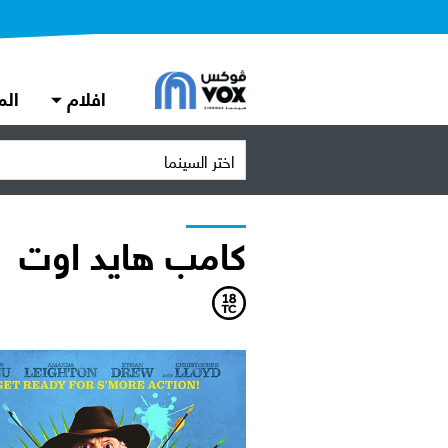
افلام
الم
اختر السينما
كامب هايد اوت