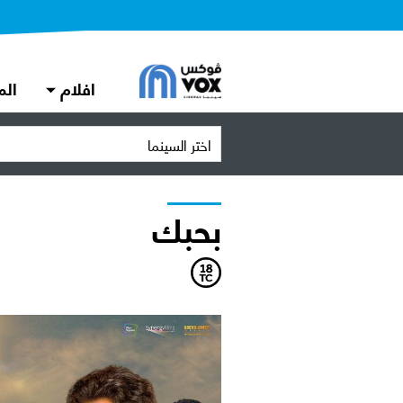
افلام
الم
اختر السينما
بحبك