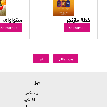
خطة مازنجر
ستواواي
Showtimes
Showtimes
يعرض الآن
قريبا
حول
عن ڤوكس
اسئلة مكررة
فرص عمل