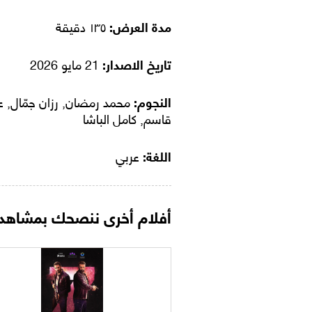
مدة العرض:
١٣٥ دقيقة
تاريخ الاصدار:
21 مايو 2026
النجوم:
محمد رمضان, رزان جمّال, ع
قاسم, كامل الباشا
اللغة:
عربي
أفلام أخرى ننصحك بمشاهدت