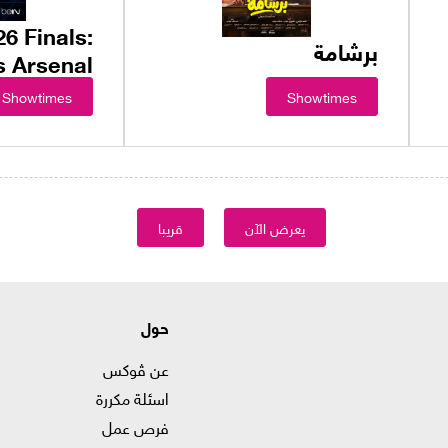
6 Finals:
برشامة
s Arsenal
Showtimes
Showtimes
يعرض الآن
قريبا
حول
عن ڤوكس
اسئلة مكررة
فرص عمل