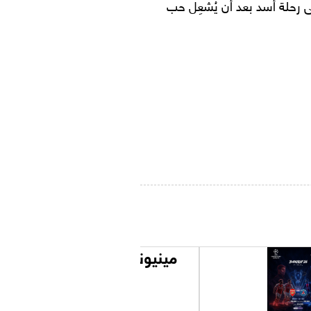
لى رحلة أسد بعد أن يُشعِل حب
مينيونز والوحوش