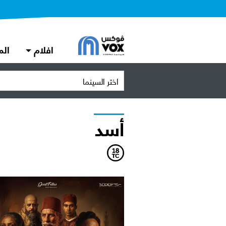
افلام
الم
اختر السينما
أسد