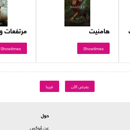
هامنيت
مرتفعات وذ
Showtimes
Showtimes
يعرض الآن
قريبا
حول
عن ڤوكس