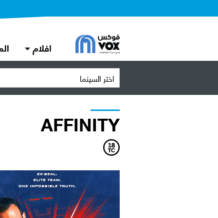
افلام
الم
اختر السينما
AFFINITY