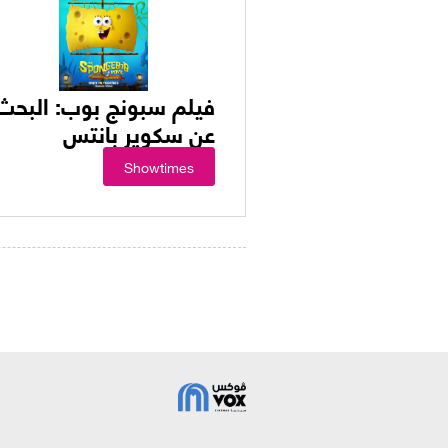
فيلم سبونج بوب: البحث
عن سكوير بانتس
Showtimes