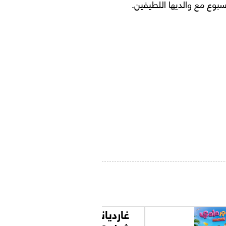
سبوع مع والديها اللطيفين.
غارديانز اوف ذا جالكسي