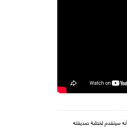
و أنه سيتقدم لخطبة صديقته