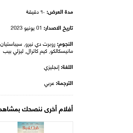
مدة العرض:
٩٠ دقيقة
تاريخ الاصدار:
01 يونيو 2023
النجوم:
روبرت دي نيرو, سيباستيان
مانيسكالكو, كيم كاترال, ليزلي بيب
اللغة:
إنجليزي
الترجمة:
عربي
أفلام أخرى ننصحك بمشاهدت