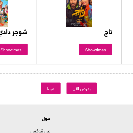
تاج
شوجر دادي
Showtimes
Showtimes
يعرض الآن
قريبا
حول
عن ڤوكس