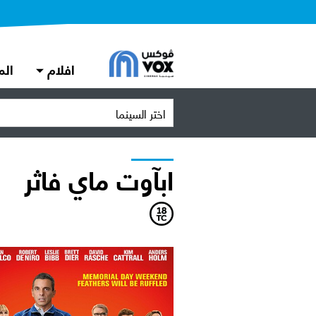
افلام
الم
اختر السينما
ابآوت ماي فاثر